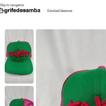
Skip to navigation
Skip to main content
Escolas
Clássicos
Início
/
bonés
/
Boné Takto Verde e Rosa