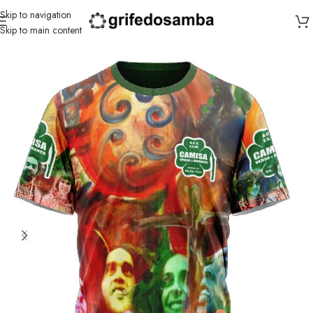
Skip to navigation
Skip to main content
Início
/
Camisa Verde e Branco