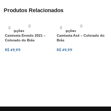
Produtos Relacionados
Ver opções
Ver opções
Camiseta Enredo 2021 –
Camiseta Axé – Colorado do
Colorado do Brás
Brás
R$
49,99
R$
49,99
V
C
C
R