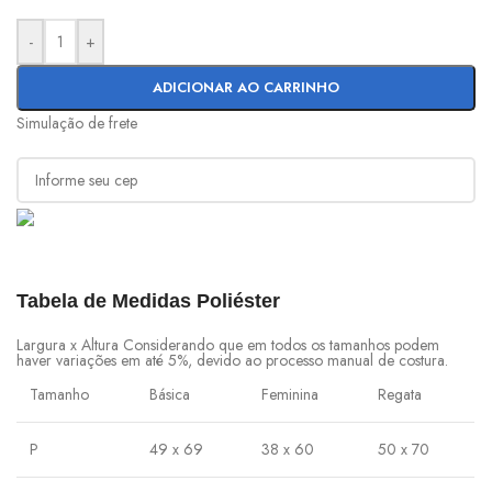
-
+
ADICIONAR AO CARRINHO
Simulação de frete
Tabela de Medidas Poliéster
Largura x Altura Considerando que em todos os tamanhos podem
haver variações em até 5%, devido ao processo manual de costura.
Tamanho
Básica
Feminina
Regata
P
49 x 69
38 x 60
50 x 70