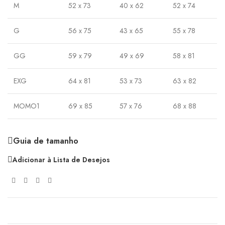
M
52 x 73
40 x 62
52 x 74
G
56 x 75
43 x 65
55 x 78
GG
59 x 79
49 x 69
58 x 81
EXG
64 x 81
53 x 73
63 x 82
MOMO1
69 x 85
57 x 76
68 x 88
Guia de tamanho
Adicionar à Lista de Desejos