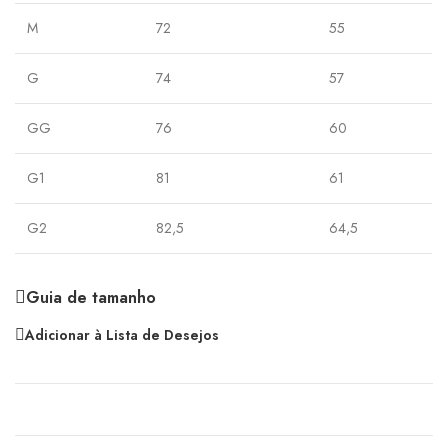
M
72
55
G
74
57
GG
76
60
G1
81
61
G2
82,5
64,5
Guia de tamanho
Adicionar à Lista de Desejos