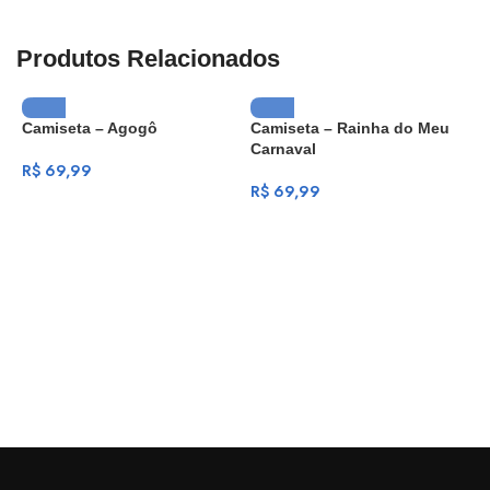
Produtos Relacionados
Camiseta – Agogô
Camiseta – Rainha do Meu
Carnaval
R$
69,99
R$
69,99
C
M
R