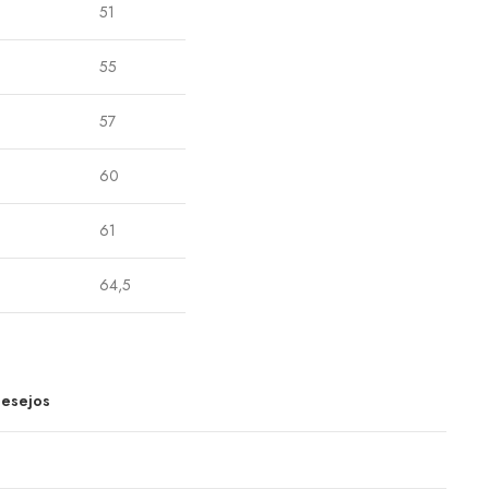
51
55
57
60
61
64,5
Desejos