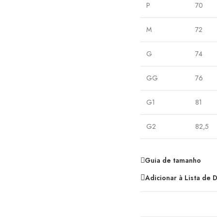
P
70
M
72
G
74
GG
76
G1
81
G2
82,5
Guia de tamanho
Adicionar à Lista de 