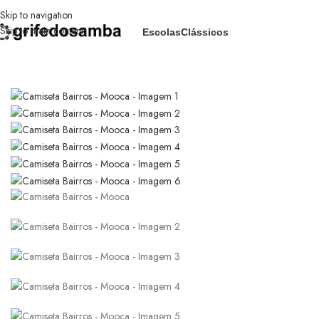
Skip to navigation
Skip to main content
Escolas
Clássicos
Início
/
Com Que Roupa Eu Vou?
/
Camiseta Bairros – Mooca