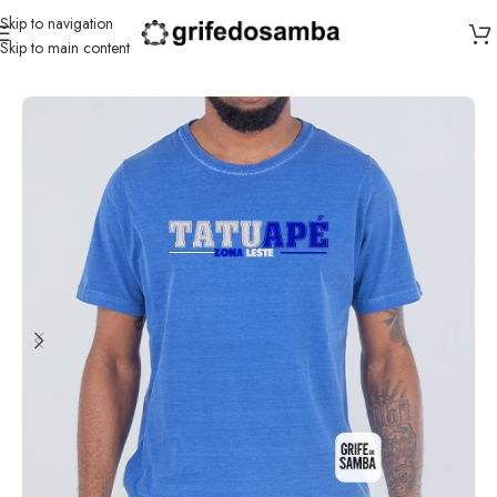
Skip to navigation
Skip to main content
Início
/
Com Que Roupa Eu Vou?