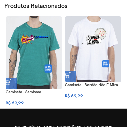
Produtos Relacionados
Camiseta – Bordão Não É Mira
C
Camiseta – Sambaaa
R$
69,99
R
R$
69,99