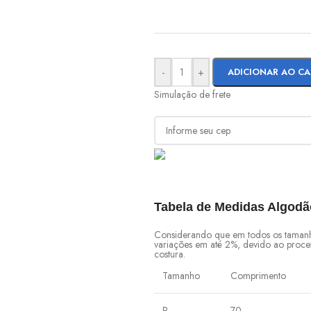
-
+
ADICIONAR AO C
Simulação de frete
Tabela de Medidas Algodã
Considerando que em todos os taman
variações em até 2%, devido ao proc
costura.
Tamanho
Comprimento
P
70