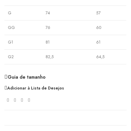
G
74
57
GG
76
60
G1
81
61
G2
82,5
64,5
Guia de tamanho
Adicionar à Lista de Desejos