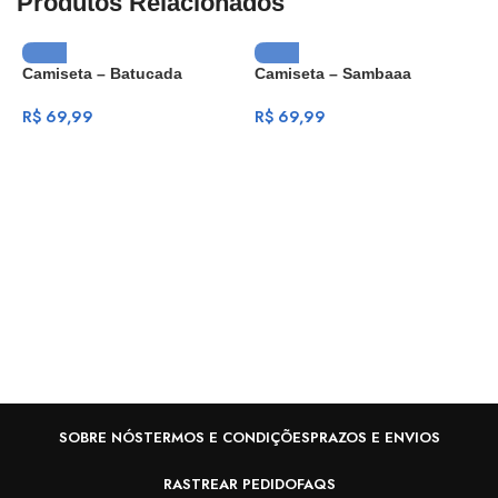
Produtos Relacionados
Camiseta – Batucada
Camiseta – Sambaaa
R$
69,99
R$
69,99
C
C
R
SOBRE NÓS
TERMOS E CONDIÇÕES
PRAZOS E ENVIOS
RASTREAR PEDIDO
FAQS