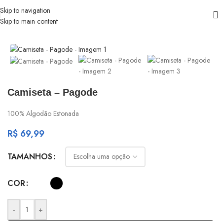
Skip to navigation
Skip to main content
Início
/
Com Que Roupa Eu Vou?
Camiseta – Pagode
100% Algodão Estonada
R$
69,99
TAMANHOS
COR
-
+