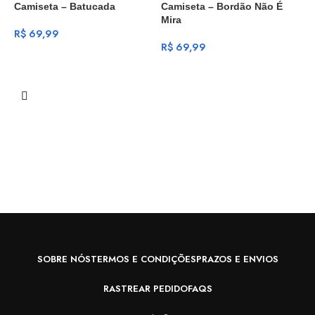
Camiseta – Batucada
Camiseta – Bordão Não É
Mira
R$
69,99
R$
69,99
C
R
SOBRE NÓS
TERMOS E CONDIÇÕES
PRAZOS E ENVIOS
RASTREAR PEDIDO
FAQS