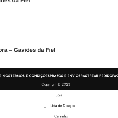
ões da Fiel
ra – Gaviões da Fiel
E NÓS
TERMOS E CONDIÇÕES
PRAZOS E ENVIOS
RASTREAR PEDIDO
FA
Copyright © 2023
Loja
Lista de Desejos
Carrinho