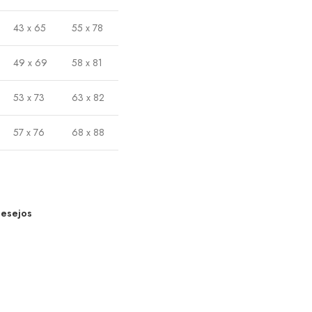
43 x 65
55 x 78
49 x 69
58 x 81
53 x 73
63 x 82
57 x 76
68 x 88
Desejos