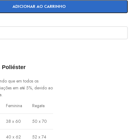
ADICIONAR AO CARRINHO
 Poliéster
ando que em todos os
iações em até 5%, devido ao
a.
Feminina
Regata
38 x 60
50 x 70
40 x 62
52 x 74