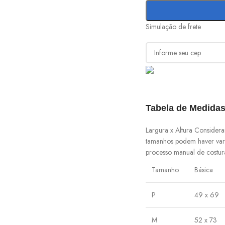
Simulação de frete
Tabela de Medidas
Largura x Altura Consider
tamanhos podem haver var
processo manual de costur
Tamanho
Básica
P
49 x 69
M
52 x 73