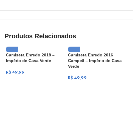
Produtos Relacionados
Camiseta Enredo 2018 –
Camiseta Enredo 2016
Império de Casa Verde
Campeã – Império de Casa
Verde
R$
49,99
R$
49,99
C
I