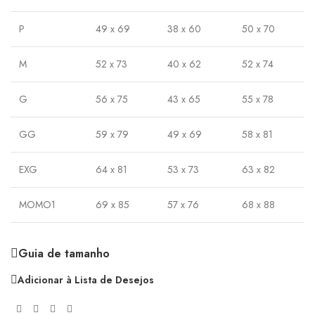
P
49 x 69
38 x 60
50 x 70
M
52 x 73
40 x 62
52 x 74
G
56 x 75
43 x 65
55 x 78
GG
59 x 79
49 x 69
58 x 81
EXG
64 x 81
53 x 73
63 x 82
MOMO1
69 x 85
57 x 76
68 x 88
Guia de tamanho
Adicionar à Lista de Desejos