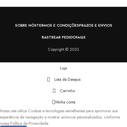
R
SOBRE NÓS
TERMOS E CONDIÇÕES
PRAZOS E ENVIOS
RASTREAR PEDIDO
FAQS
Copyright © 2023
Loja
Lista de Desejos
Carrinho
Minha conta
Nosso site utiliza Cookies e tecnologias semelhantes para aprimorar sua
experiência de navegação e mostrar anúncios personalizados, conforme
nossa Política de Privacidade.