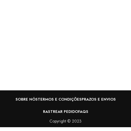
V
R
SOBRE NÓS
TERMOS E CONDIÇÕES
PRAZOS E ENVIOS
RASTREAR PEDIDO
FAQS
Copyright © 2023