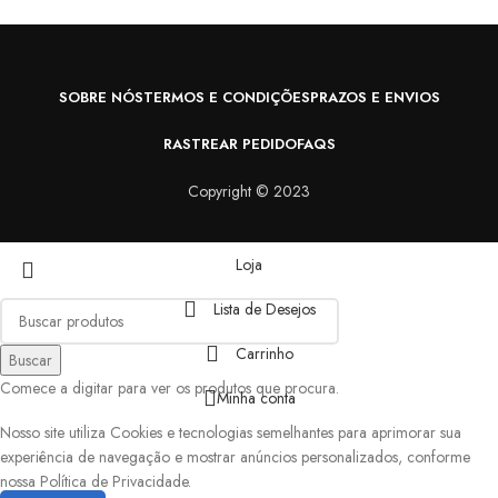
R
SOBRE NÓS
TERMOS E CONDIÇÕES
PRAZOS E ENVIOS
RASTREAR PEDIDO
FAQS
Copyright © 2023
Loja
Lista de Desejos
Carrinho
Buscar
Comece a digitar para ver os produtos que procura.
Minha conta
Nosso site utiliza Cookies e tecnologias semelhantes para aprimorar sua
experiência de navegação e mostrar anúncios personalizados, conforme
nossa Política de Privacidade.