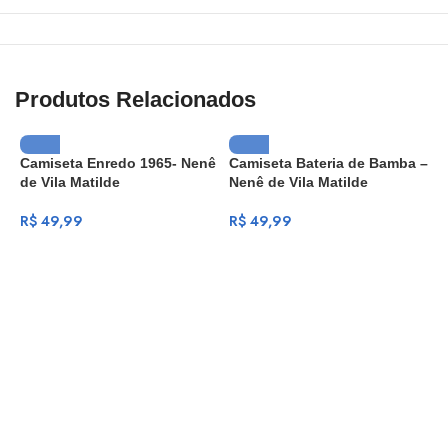
Produtos Relacionados
Camiseta Enredo 1965- Nenê
Camiseta Bateria de Bamba –
de Vila Matilde
Nenê de Vila Matilde
R$
49,99
R$
49,99
C
E
M