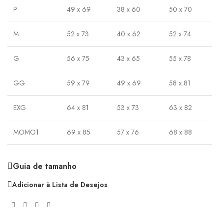
P
49 x 69
38 x 60
50 x 70
M
52 x 73
40 x 62
52 x 74
G
56 x 75
43 x 65
55 x 78
GG
59 x 79
49 x 69
58 x 81
EXG
64 x 81
53 x 73
63 x 82
MOMO1
69 x 85
57 x 76
68 x 88
Guia de tamanho
Adicionar à Lista de Desejos