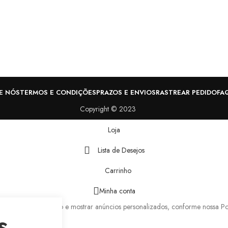
E NÓS
TERMOS E CONDIÇÕES
PRAZOS E ENVIOS
RASTREAR PEDIDO
FA
Copyright © 2023
Loja
Lista de Desejos
Carrinho
Minha conta
eriência de navegação e mostrar anúncios personalizados, conforme nossa Pol