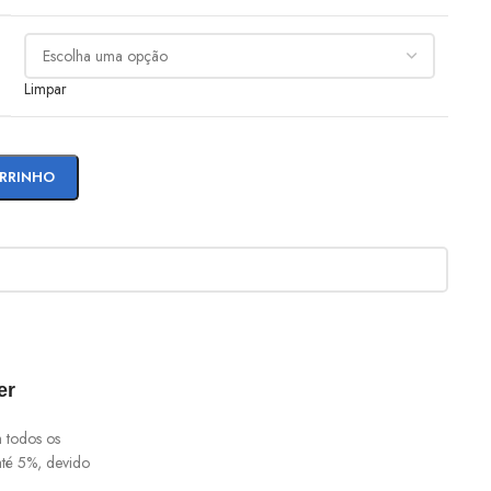
Limpar
ARRINHO
er
 todos os
té 5%, devido