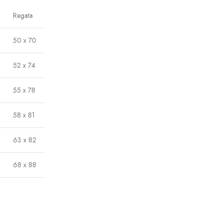
Regata
50 x 70
52 x 74
55 x 78
58 x 81
63 x 82
68 x 88