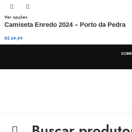
Ver opções
Camiseta Enredo 2024 – Porto da Pedra
R$
49,99
SOBR
Nosso site utiliza Cookies e tecnologias semelhantes para aprimorar sua exp
ACEITAR