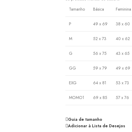
Tamanho
Básica
Feminina
P
49 x 69
38 x 60
M
52 x 73
40 x 62
G
56 x 75
43 x 65
GG
59 x 79
49 x 69
EXG
64 x 81
53 x 73
MOMO1
69 x 85
57 x 76
Guia de tamanho
Adicionar à Lista de Desejos