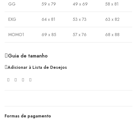
GG
59 x 79
49 x 69
58 x 81
EXG
64 x 81
53 x 73
63 x 82
MOMO1
69 x 85
57 x 76
68 x 88
Guia de tamanho
Adicionar à Lista de Desejos
Formas de pagamento