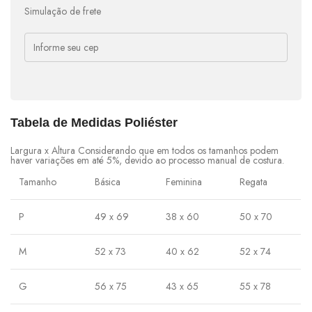
Simulação de frete
Tabela de Medidas Poliéster
Largura x Altura Considerando que em todos os tamanhos podem
haver variações em até 5%, devido ao processo manual de costura.
Tamanho
Básica
Feminina
Regata
P
49 x 69
38 x 60
50 x 70
M
52 x 73
40 x 62
52 x 74
G
56 x 75
43 x 65
55 x 78