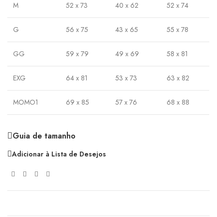
M
52 x 73
40 x 62
52 x 74
G
56 x 75
43 x 65
55 x 78
GG
59 x 79
49 x 69
58 x 81
EXG
64 x 81
53 x 73
63 x 82
MOMO1
69 x 85
57 x 76
68 x 88
Guia de tamanho
Adicionar à Lista de Desejos