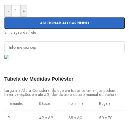
-
+
ADICIONAR AO CARRINHO
Simulação de frete
Tabela de Medidas Poliéster
Largura x Altura Considerando que em todos os tamanhos podem
haver variações em até 5%, devido ao processo manual de costura.
Tamanho
Básica
Feminina
Regata
P
49 x 69
38 x 60
50 x 70