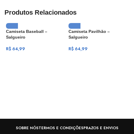
Produtos Relacionados
Camiseta Baseball –
Camiseta Pavilhão –
Salgueiro
Salgueiro
R$
64,99
R$
64,99
C
N
R
SOBRE NÓS
TERMOS E CONDIÇÕES
PRAZOS E ENVIOS