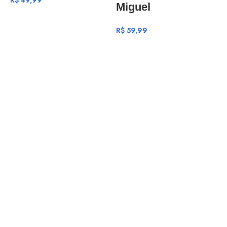
R$
49,99
Miguel
R$
59,99
V