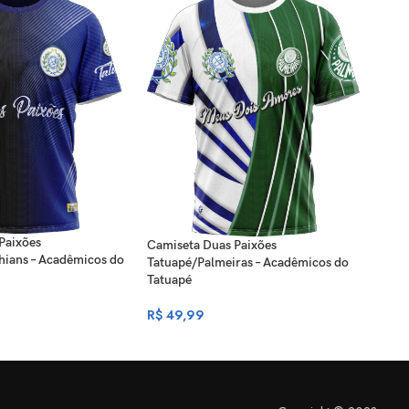
Paixões
Cami
Camiseta Duas Paixões
hians – Acadêmicos do
Tatu
Tatuapé/Palmeiras – Acadêmicos do
Tatuapé
R$
4
R$
49,99