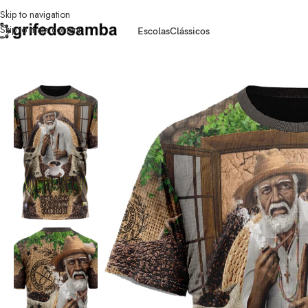
Skip to navigation
Skip to main content
Escolas
Clássicos
Início
/
Tatuapé
/
Camiseta Enredo 2020 – Acadêmicos do Tatuapé