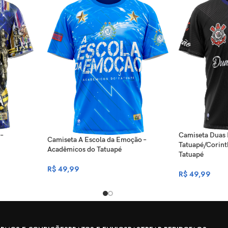
Camiseta Duas 
–
Camiseta A Escola da Emoção –
Tatuapé/Corint
Acadêmicos do Tatuapé
Tatuapé
R$
49,99
R$
49,99