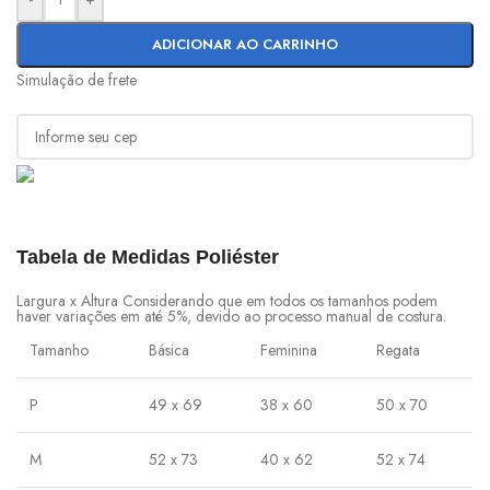
ADICIONAR AO CARRINHO
Simulação de frete
Tabela de Medidas Poliéster
Largura x Altura Considerando que em todos os tamanhos podem
haver variações em até 5%, devido ao processo manual de costura.
Tamanho
Básica
Feminina
Regata
P
49 x 69
38 x 60
50 x 70
M
52 x 73
40 x 62
52 x 74