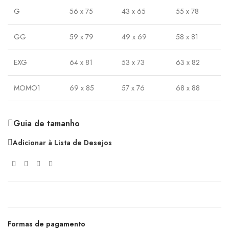
G
56 x 75
43 x 65
55 x 78
GG
59 x 79
49 x 69
58 x 81
EXG
64 x 81
53 x 73
63 x 82
MOMO1
69 x 85
57 x 76
68 x 88
Guia de tamanho
Adicionar à Lista de Desejos
Formas de pagamento