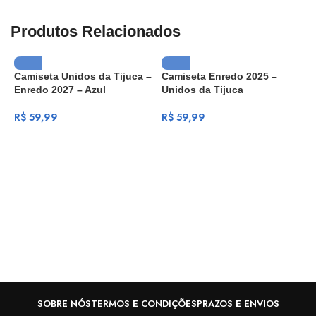
Produtos Relacionados
Camiseta Unidos da Tijuca –
Camiseta Enredo 2025 –
Enredo 2027 – Azul
Unidos da Tijuca
R$
59,99
R$
59,99
C
U
R
SOBRE NÓS
TERMOS E CONDIÇÕES
PRAZOS E ENVIOS