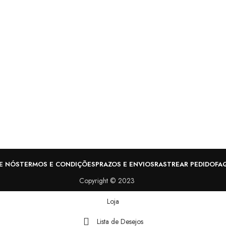
E NÓS
TERMOS E CONDIÇÕES
PRAZOS E ENVIOS
RASTREAR PEDIDO
FA
Copyright © 2023
Loja
Lista de Desejos