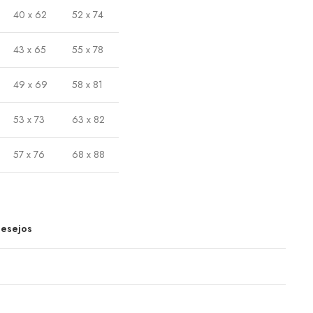
40 x 62
52 x 74
43 x 65
55 x 78
49 x 69
58 x 81
53 x 73
63 x 82
57 x 76
68 x 88
Desejos