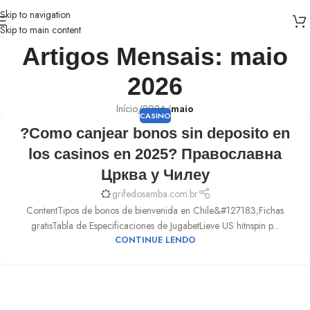
Skip to navigation
Skip to main content
Artigos Mensais: maio
2026
Início
/
2026
/
maio
CASINO
?Como canjear bonos sin deposito en
los casinos en 2025? Православна
Црква у Чилеу
grifedosamba.com.br
ContentTipos de bonos de bienvenida en Chile&#127183;Fichas
gratisTabla de Especificaciones de JugabetLieve US hitnspin p...
CONTINUE LENDO