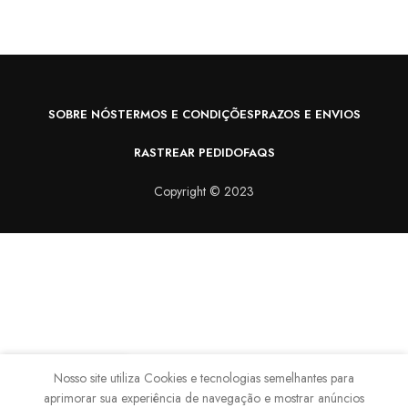
SOBRE NÓS
TERMOS E CONDIÇÕES
PRAZOS E ENVIOS
RASTREAR PEDIDO
FAQS
Copyright © 2023
Nosso site utiliza Cookies e tecnologias semelhantes para
Loja
Barra Lateral
Lista de Desejos
Carrinho
Minha conta
aprimorar sua experiência de navegação e mostrar anúncios