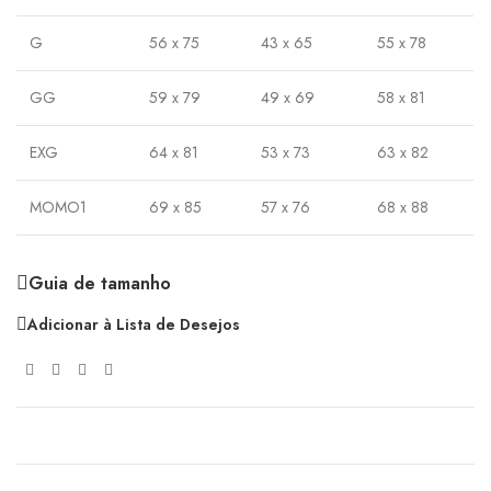
G
56 x 75
43 x 65
55 x 78
GG
59 x 79
49 x 69
58 x 81
EXG
64 x 81
53 x 73
63 x 82
MOMO1
69 x 85
57 x 76
68 x 88
Guia de tamanho
Adicionar à Lista de Desejos