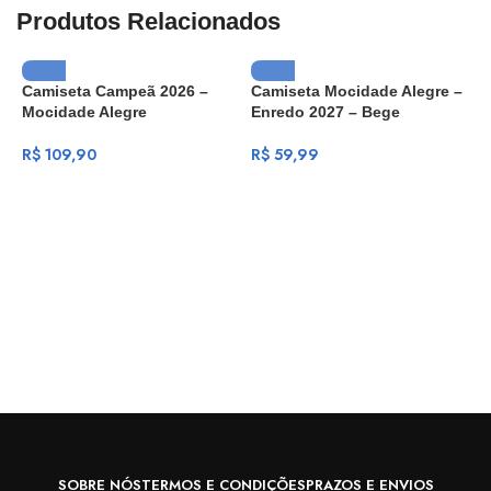
Produtos Relacionados
Camiseta Campeã 2026 –
Camiseta Mocidade Alegre –
Mocidade Alegre
Enredo 2027 – Bege
R$
109,90
R$
59,99
C
M
R
SOBRE NÓS
TERMOS E CONDIÇÕES
PRAZOS E ENVIOS