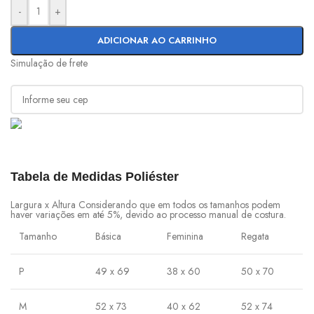
-
+
ADICIONAR AO CARRINHO
Simulação de frete
Tabela de Medidas Poliéster
Largura x Altura Considerando que em todos os tamanhos podem
haver variações em até 5%, devido ao processo manual de costura.
Tamanho
Básica
Feminina
Regata
P
49 x 69
38 x 60
50 x 70
M
52 x 73
40 x 62
52 x 74