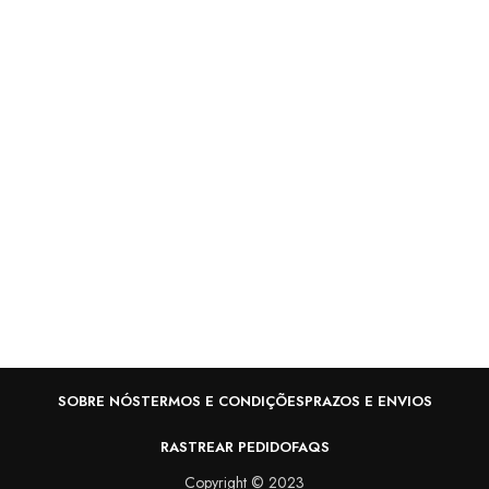
V
R
SOBRE NÓS
TERMOS E CONDIÇÕES
PRAZOS E ENVIOS
RASTREAR PEDIDO
FAQS
Copyright © 2023