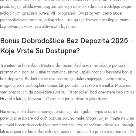
predstavljaju ekskluzivne pogodnosti koje online kladionice dodeljuju svojim
najlojalnijim igračima putem VIP programa. Ovi programi često nude
personalizovane bonuse, prilagođenu uslugu i jedinstvene privilegije onima
koji ostvaruju visok nivo aktivnosti i lojalnosti.
Bonus Dobrodošlice Bez Depozita 2025 –
Koje Vrste Su Dostupne?
Trenutno na hrvatskom tržištu u domaćim kladionicama, iako je ponuda
promotivnih bonusa uistinu fantastična, nismo uspjeli pronaći besplatni bonus
bez depozita. Budući da se ove promocije stalno mijenjaju i uvode nove,
moguće je da će besplatni bonus biti ponuđen u svakom trenutku. Možemo
vam preporučiti da pogledate rubriku “Promocije” kod operatera kao što su
Hrvatska lutrija, Mozzart i Germania jer su stvarno jako dobri.
Naravno, ni kladionice nemaju tendenciju da izgube i svjesne su da su
potencijalne isplate od ovih bonusa obično male. Stoga, uvijek imajte na umu
da svaki bonus dobrodošlice bez depozita nosi određene uslove koji moraju
biti ispunjeni da biste iskoristili ovaj besplatni bonus. To je zapravo marketinški