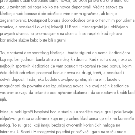
prve uplate dobiti određenu sumu novca, od 50% pa sve do one hundred
pc, u zavisnosti od toga koliko ste novca deponovali. Većina sajtova za
klađenje nudi bonuse dobrodošlice svim novim igračima, ali to nije
zagarantovano. Dostupnost bonusa dobrodošlice ovisi o trenutnim ponudama
stranice, a ponekad i o vašoj lokaciji. U Bosni i Hercegovini je uobičajeno
provjeriti stranicu sa promocijama na stranici ili se raspitati kod njihove
korisničke službe kako biste bili sigurni.
To je sastavni deo sportskog klađenja i budite sigurni da nema kladioničara
koji nije bar jednom bankrotirao u nekoj kladionici. Kada se to desi, neke od
najboljih sportskih kladionica će vam ponuditi takozvani reload bonus, kojim
ćete dobiti određeni procenat bonus novca na drugi, treći, a ponekad i
četvrti depozit. Tada, ako budete dovoljno spretni, ali i sretni, bićete u
mogućnosti da povratite deo izgubljenog novca. Na ovaj način kladionice
vas primoravaju da ostanete pod njihovim skutama i da se nastavite kladiti kod
njih.
Istina je, neki igrači besplatni bonus stavljaju u središte svoje igre i pokušavaju
isključivo igrati sa sredstvima koja im je online kladionica uplatila na korisnički
nalog. To su igrači koji imaju bezbroj otvorenih korisničkih naloga na
Internetu. U Bosni i Hercegovini pojedini priređivači igara na sreću nude