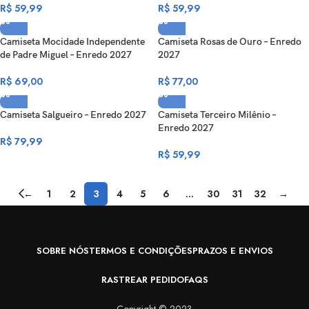
R$
59,99
R$
59,99
Camiseta Mocidade Independente
Camiseta Rosas de Ouro – Enredo
de Padre Miguel – Enredo 2027
2027
R$
69,00
R$
77,00
Camiseta Salgueiro – Enredo 2027
Camiseta Terceiro Milênio –
Enredo 2027
R$
79,99
R$
59,99
←
1
2
3
4
5
6
…
30
31
32
→
SOBRE NÓS
TERMOS E CONDIÇÕES
PRAZOS E ENVIOS
RASTREAR PEDIDO
FAQS