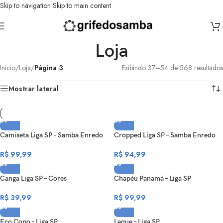
Skip to navigation
Skip to main content
Loja
Início
/
Loja
/
Página 3
Exibindo 37–54 de 568 resultados
Mostrar lateral
Camiseta Liga SP – Samba Enredo
Cropped Liga SP – Samba Enredo
R$
99,99
R$
94,99
Canga Liga SP – Cores
Chapéu Panamá – Liga SP
R$
39,99
R$
99,99
Eco Copo – Liga SP
Leque – Liga SP