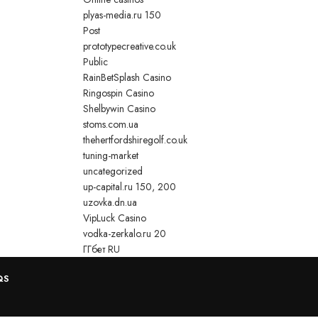
plyas-media.ru 150
Post
prototypecreative.co.uk
Public
RainBetSplash Casino
Ringospin Casino
Shelbywin Casino
stoms.com.ua
thehertfordshiregolf.co.uk
tuning-market
uncategorized
up-capital.ru 150, 200
uzovka.dn.ua
VipLuck Casino
vodka-zerkalo.ru 20
ГГбет RU
QS