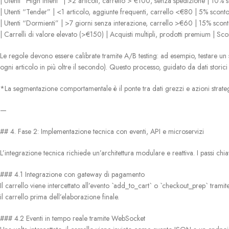
| Utenti “High Intent” | >2 articoli, carrello > €100, senza spedizione | 10% 
| Utenti “Tender” | <1 articolo, aggiunte frequenti, carrello <€80 | 5% sconto
| Utenti “Dormienti” | >7 giorni senza interazione, carrello >€60 | 15% sconto
| Carrelli di valore elevato (>€150) | Acquisti multipli, prodotti premium | S
Le regole devono essere calibrate tramite A/B testing: ad esempio, testare un 
ogni articolo in più oltre il secondo). Questo processo, guidato da dati stor
*La segmentazione comportamentale è il ponte tra dati grezzi e azioni strategic
—
## 4. Fase 2: Implementazione tecnica con eventi, API e microservizi
L’integrazione tecnica richiede un’architettura modulare e reattiva. I passi chi
### 4.1 Integrazione con gateway di pagamento
Il carrello viene intercettato all’evento `add_to_cart` o `checkout_prep` trami
il carrello prima dell’elaborazione finale.
### 4.2 Eventi in tempo reale tramite WebSocket