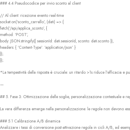
### 4.4 Pseudocodice per invio sconto al client
// Al client: ricezione evento real-time
socket.on(‘sconto_carrello’, (dati) => {
fetch(‘/api/applica_sconto’, {
method: ‘POST’,
body: JSON.stringify({ sessionId: dati.sessionId, sconto: dati.sconto }),
headers: { ‘Content-Type’: ‘application/json’ }
});
});
*La tempestività della risposta è cruciale: un ritardo >1s riduce l’efficacia e 
—
## 5. Fase 3: Ottimizzazione delle soglie, personalizzazione contestuale e r
La vera differenza emerge nella personalizzazione: le regole non devono esse
### 5.1 Calibrazione A/B dinamica
Analizzare i tassi di conversione post-attivazione regola in cicli A/B, ad esem