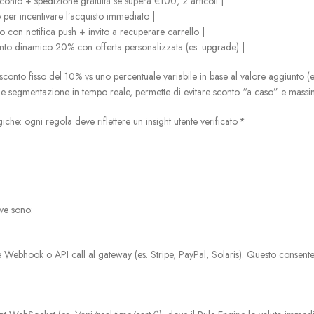
sconto + spedizione gratuita se supera €100, 2 articoli |
 per incentivare l’acquisto immediato |
 con notifica push + invito a recuperare carrello |
conto dinamico 20% con offerta personalizzata (es. upgrade) |
sconto fisso del 10% vs uno percentuale variabile in base al valore aggiunto (
ici e segmentazione in tempo reale, permette di evitare sconto “a caso” e mass
he: ogni regola deve riflettere un insight utente verificato.*
ave sono:
te Webhook o API call al gateway (es. Stripe, PayPal, Solaris). Questo consente 