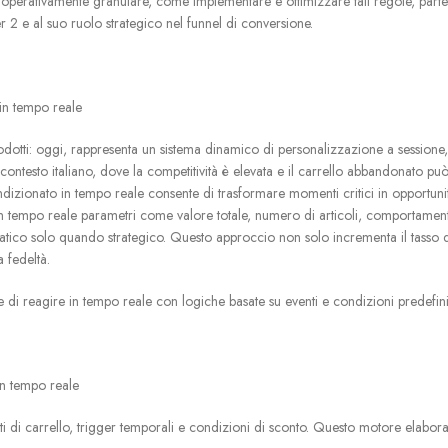
 e operativamente granulare, come implementare e ottimizzare tali regole, part
er 2 e al suo ruolo strategico nel funnel di conversione.
 in tempo reale
prodotti: oggi, rappresenta un sistema dinamico di personalizzazione a sessione
l contesto italiano, dove la competitività è elevata e il carrello abbandonato p
ndizionato in tempo reale consente di trasformare momenti critici in opportunit
in tempo reale parametri come valore totale, numero di articoli, comportament
tico solo quando strategico. Questo approccio non solo incrementa il tasso d
 fedeltà.
ce di reagire in tempo reale con logiche basate su eventi e condizioni predefini
in tempo reale
 di carrello, trigger temporali e condizioni di sconto. Questo motore elabora d