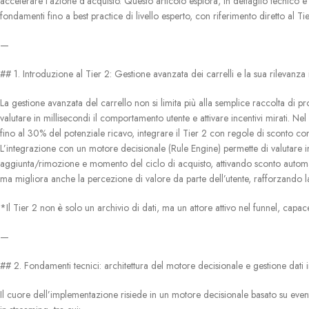
accelerare l’azione d’acquisto. Questo articolo esplora, in dettaglio tecnico
fondamenti fino a best practice di livello esperto, con riferimento diretto al Ti
—
## 1. Introduzione al Tier 2: Gestione avanzata dei carrelli e la sua rilevanza
La gestione avanzata del carrello non si limita più alla semplice raccolta di 
valutare in millisecondi il comportamento utente e attivare incentivi mirati. Ne
fino al 30% del potenziale ricavo, integrare il Tier 2 con regole di sconto co
L’integrazione con un motore decisionale (Rule Engine) permette di valutare 
aggiunta/rimozione e momento del ciclo di acquisto, attivando sconto automa
ma migliora anche la percezione di valore da parte dell’utente, rafforzando la
*Il Tier 2 non è solo un archivio di dati, ma un attore attivo nel funnel, capa
—
## 2. Fondamenti tecnici: architettura del motore decisionale e gestione dati 
Il cuore dell’implementazione risiede in un motore decisionale basato su eventi