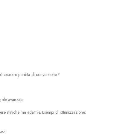
può causare perdita di conversione.*
egole avanzate
re statiche ma adattive. Esempi di ottimizzazione:
pio: