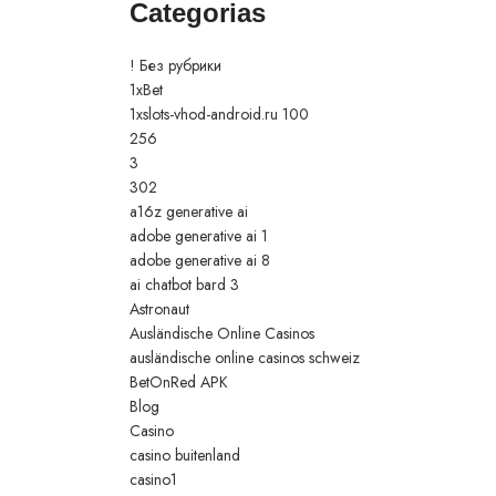
Categorias
! Без рубрики
1xBet
1xslots-vhod-android.ru 100
256
3
302
a16z generative ai
adobe generative ai 1
adobe generative ai 8
ai chatbot bard 3
Astronaut
Ausländische Online Casinos
ausländische online casinos schweiz
BetOnRed APK
Blog
Casino
casino buitenland
casino1