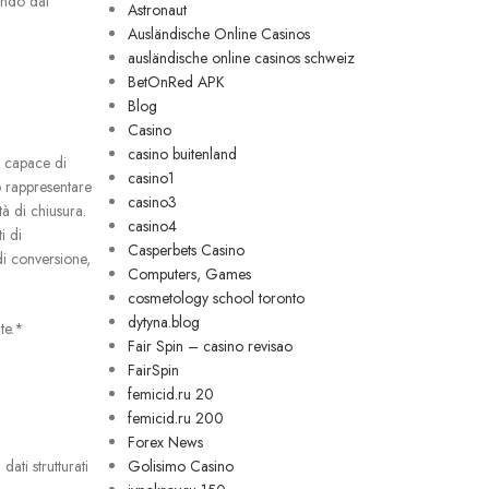
endo dai
Astronaut
Ausländische Online Casinos
ausländische online casinos schweiz
BetOnRed APK
Blog
Casino
casino buitenland
, capace di
casino1
uò rappresentare
casino3
à di chiusura.
casino4
i di
Casperbets Casino
i conversione,
Computers, Games
cosmetology school toronto
dytyna.blog
te.*
Fair Spin – casino revisao
FairSpin
femicid.ru 20
femicid.ru 200
Forex News
ati strutturati
Golisimo Casino