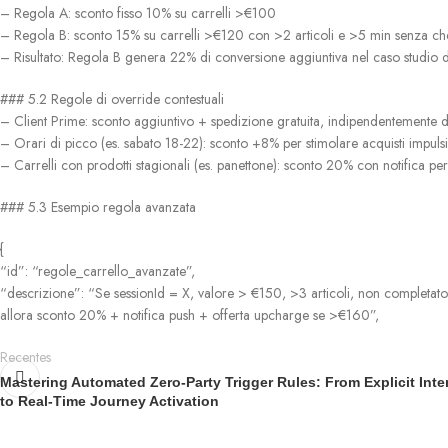
– Regola A: sconto fisso 10% su carrelli >€100
– Regola B: sconto 15% su carrelli >€120 con >2 articoli e >5 min senza ch
– Risultato: Regola B genera 22% di conversione aggiuntiva nel caso studio di
### 5.2 Regole di override contestuali
– Client Prime: sconto aggiuntivo + spedizione gratuita, indipendentemente d
– Orari di picco (es. sabato 18-22): sconto +8% per stimolare acquisti impulsi
– Carrelli con prodotti stagionali (es. panettone): sconto 20% con notifica per
### 5.3 Esempio regola avanzata
{
“id”: “regole_carrello_avanzate”,
“descrizione”: “Se sessionId = X, valore > €150, >3 articoli, non completato
allora sconto 20% + notifica push + offerta upcharge se >€160”,
Recentes
Mastering Automated Zero-Party Trigger Rules: From Explicit Inte
to Real-Time Journey Activation