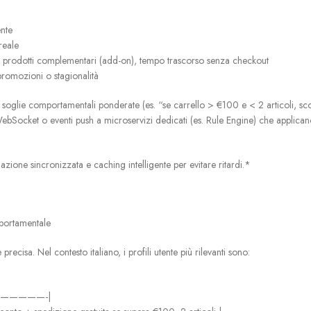
ente
reale
 prodotti complementari (add-on), tempo trascorso senza checkout
promozioni o stagionalità
su soglie comportamentali ponderate (es. “se carrello > €100 e < 2 articoli, s
WebSocket o eventi push a microservizi dedicati (es. Rule Engine) che applican
zione sincronizzata e caching intelligente per evitare ritardi.*
mportamentale
isa. Nel contesto italiano, i profili utente più rilevanti sono:
—————-|