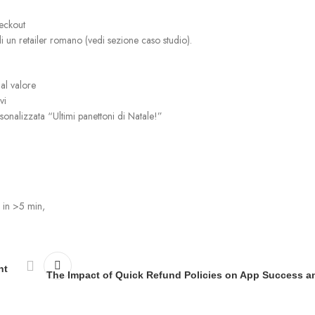
eckout
 un retailer romano (vedi sezione caso studio).
al valore
vi
sonalizzata “Ultimi panettoni di Natale!”
 in >5 min,
nt
The Impact of Quick Refund Policies on App Success an