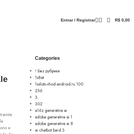
Entrar / Registrar
R$
0,00
Categories
! Без рубрики
le
1xBet
1xslots-vhod-android.ru 100
256
3
302
a16z generative ai
tramite
adobe generative ai 1
la
adobe generative ai 8
dono e
ai chatbot bard 3