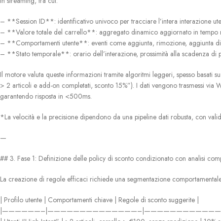
in streaming, tra cui:
– **Session ID**: identificativo univoco per tracciare l’intera interazione ut
– **Valore totale del carrello**: aggregato dinamico aggiornato in tempo 
– **Comportamenti utente**: eventi come aggiunta, rimozione, aggiunta di
– **Stato temporale**: orario dell’interazione, prossimità alla scadenza di 
Il motore valuta queste informazioni tramite algoritmi leggeri, spesso basati 
> 2 articoli e add-on completati, sconto 15%”). I dati vengono trasmessi via 
garantendo risposta in <500ms.
*La velocità e la precisione dipendono da una pipeline dati robusta, con valida
—
## 3. Fase 1: Definizione delle policy di sconto condizionato con analisi co
La creazione di regole efficaci richiede una segmentazione comportamentale prec
| Profilo utente | Comportamenti chiave | Regole di sconto suggerite |
|——————–|——————————————–|————————————