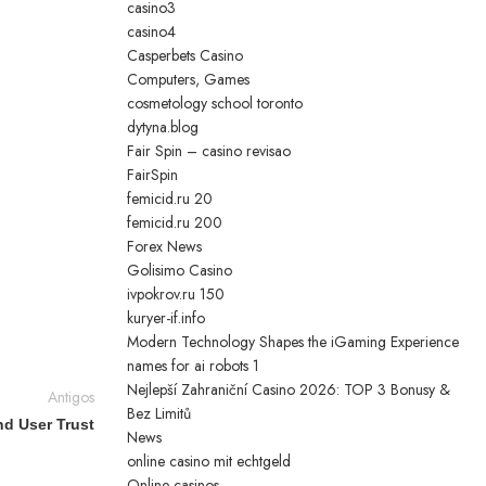
casino3
casino4
Casperbets Casino
Computers, Games
cosmetology school toronto
dytyna.blog
Fair Spin – casino revisao
FairSpin
femicid.ru 20
femicid.ru 200
Forex News
Golisimo Casino
ivpokrov.ru 150
kuryer-if.info
Modern Technology Shapes the iGaming Experience
names for ai robots 1
Nejlepší Zahraniční Casino 2026: TOP 3 Bonusy &
Antigos
Bez Limitů
d User Trust
News
online casino mit echtgeld
Online casinos