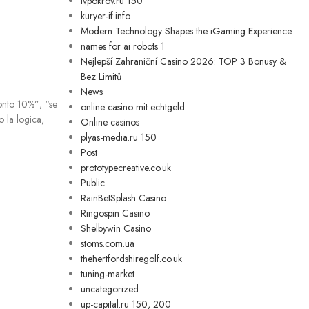
ivpokrov.ru 150
kuryer-if.info
Modern Technology Shapes the iGaming Experience
names for ai robots 1
Nejlepší Zahraniční Casino 2026: TOP 3 Bonusy &
Bez Limitů
News
conto 10%”; “se
online casino mit echtgeld
o la logica,
Online casinos
plyas-media.ru 150
Post
prototypecreative.co.uk
Public
RainBetSplash Casino
Ringospin Casino
Shelbywin Casino
stoms.com.ua
thehertfordshiregolf.co.uk
tuning-market
uncategorized
up-capital.ru 150, 200