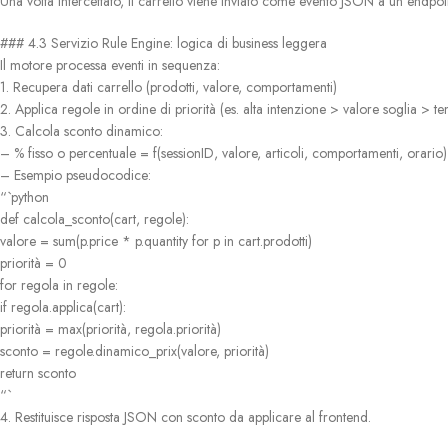
Una volta intercettato, il carrello viene inviato come evento JSON a un endpoi
### 4.3 Servizio Rule Engine: logica di business leggera
Il motore processa eventi in sequenza:
1. Recupera dati carrello (prodotti, valore, comportamenti)
2. Applica regole in ordine di priorità (es. alta intenzione > valore soglia > t
3. Calcola sconto dinamico:
– % fisso o percentuale = f(sessionID, valore, articoli, comportamenti, orario)
– Esempio pseudocodice:
“`python
def calcola_sconto(cart, regole):
valore = sum(p.price * p.quantity for p in cart.prodotti)
priorità = 0
for regola in regole:
if regola.applica(cart):
priorità = max(priorità, regola.priorità)
sconto = regole.dinamico_prix(valore, priorità)
return sconto
“`
4. Restituisce risposta JSON con sconto da applicare al frontend.