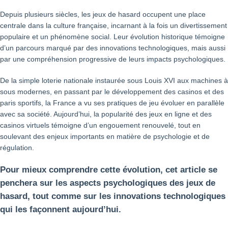
Depuis plusieurs siècles, les jeux de hasard occupent une place
centrale dans la culture française, incarnant à la fois un divertissement
populaire et un phénomène social. Leur évolution historique témoigne
d’un parcours marqué par des innovations technologiques, mais aussi
par une compréhension progressive de leurs impacts psychologiques.
De la simple loterie nationale instaurée sous Louis XVI aux machines à
sous modernes, en passant par le développement des casinos et des
paris sportifs, la France a vu ses pratiques de jeu évoluer en parallèle
avec sa société. Aujourd’hui, la popularité des jeux en ligne et des
casinos virtuels témoigne d’un engouement renouvelé, tout en
soulevant des enjeux importants en matière de psychologie et de
régulation.
Pour mieux comprendre cette évolution, cet article se
penchera sur les aspects psychologiques des jeux de
hasard, tout comme sur les innovations technologiques
qui les façonnent aujourd’hui.