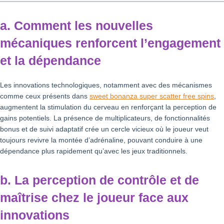
a. Comment les nouvelles
mécaniques renforcent l’engagement
et la dépendance
Les innovations technologiques, notamment avec des mécanismes
comme ceux présents dans
sweet bonanza super scatter free spins
,
augmentent la stimulation du cerveau en renforçant la perception de
gains potentiels. La présence de multiplicateurs, de fonctionnalités
bonus et de suivi adaptatif crée un cercle vicieux où le joueur veut
toujours revivre la montée d’adrénaline, pouvant conduire à une
dépendance plus rapidement qu’avec les jeux traditionnels.
b. La perception de contrôle et de
maîtrise chez le joueur face aux
innovations