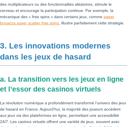
des multiplicateurs ou des fonctionnalités aléatoires, stimule le
cerveau et encourage la participation continue. Par exemple, la
mécanique des « free spins » dans certains jeux, comme
sweet
bonanza super scatter free spins
, illustre parfaitement cette stratégie.
3. Les innovations modernes
dans les jeux de hasard
a. La transition vers les jeux en ligne
et l’essor des casinos virtuels
La révolution numérique a profondément transformé l’univers des jeux
de hasard en France. Aujourd’hui, la majorité des joueurs accèdent
aux jeux via des plateformes en ligne, permettant une accessibilité
24/7. Les casinos virtuels offrent une variété de jeux, souvent avec