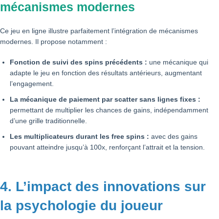
mécanismes modernes
Ce jeu en ligne illustre parfaitement l’intégration de mécanismes
modernes. Il propose notamment :
Fonction de suivi des spins précédents :
une mécanique qui
adapte le jeu en fonction des résultats antérieurs, augmentant
l’engagement.
La mécanique de paiement par scatter sans lignes fixes :
permettant de multiplier les chances de gains, indépendamment
d’une grille traditionnelle.
Les multiplicateurs durant les free spins :
avec des gains
pouvant atteindre jusqu’à 100x, renforçant l’attrait et la tension.
4. L’impact des innovations sur
la psychologie du joueur