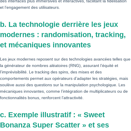
des interfaces plus immersives et interactives, facilitant la fidélisation
et l’engagement des utilisateurs.
b. La technologie derrière les jeux
modernes : randomisation, tracking,
et mécaniques innovantes
Les jeux modernes reposent sur des technologies avancées telles que
la générateur de nombres aléatoires (RNG), assurant l’équité et
l’imprévisibilité. Le tracking des spins, des mises et des
comportements permet aux opérateurs d’adapter les stratégies, mais
soulève aussi des questions sur la manipulation psychologique. Les
mécaniques innovantes, comme l’intégration de multiplicateurs ou de
fonctionnalités bonus, renforcent l’attractivité.
c. Exemple illustratif : « Sweet
Bonanza Super Scatter » et ses